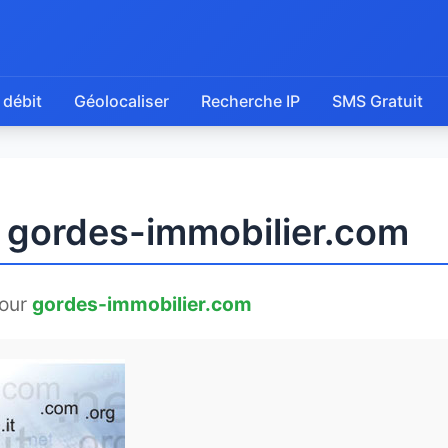
 débit
Géolocaliser
Recherche IP
SMS Gratuit
e gordes-immobilier.com
pour
gordes-immobilier.com