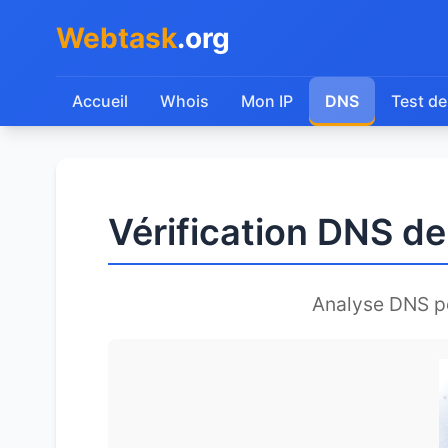
Webtask
.org
Accueil
Whois
Mon IP
DNS
Test de
Vérification DNS d
Analyse DNS 