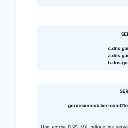
SE
c.dns.g
a.dns.g
b.dns.g
SER
gordesimmobilier-com01e.m
Une entrée DNS MX indique les serv