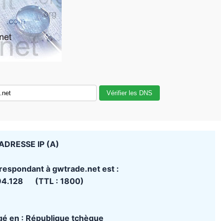
Vérifier les DNS
ADRESSE IP (A)
rrespondant à gwtrade.net est :
194.128 (TTL : 1800)
rgé en : République tchèque