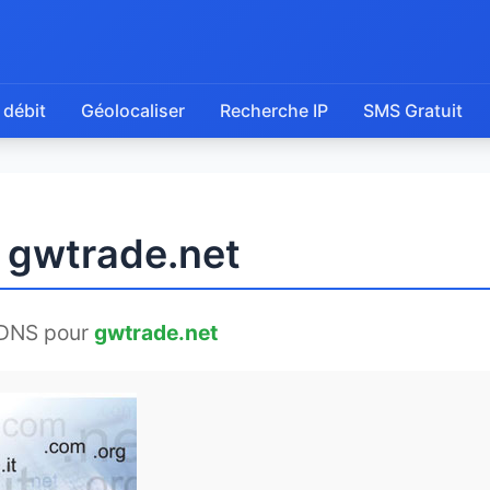
 débit
Géolocaliser
Recherche IP
SMS Gratuit
e gwtrade.net
 DNS pour
gwtrade.net