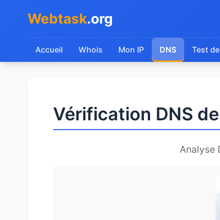
Webtask
.org
Accueil
Whois
Mon IP
DNS
Test de
Vérification DNS d
Analyse