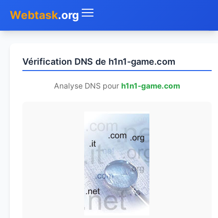
Webtask
.org
Accueil
Vérification DNS de h1n1-game.com
Whois
Analyse DNS pour
h1n1-game.com
Mon IP
DNS
Test de débit
Géolocaliser
Recherche IP
SMS Gratuit