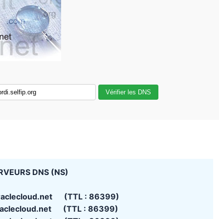
Vérifier les DNS
RVEURS DNS (NS)
raclecloud.net (TTL : 86399)
raclecloud.net (TTL : 86399)