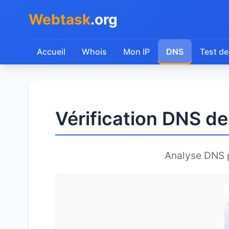
Webtask
.org
Accueil
Whois
Mon IP
DNS
Test de
Vérification DNS de 
Analyse DNS 