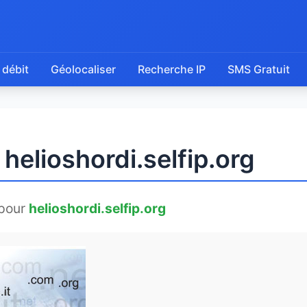
 débit
Géolocaliser
Recherche IP
SMS Gratuit
helioshordi.selfip.org
pour
helioshordi.selfip.org