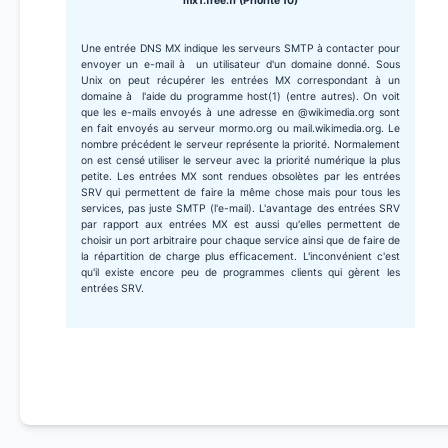
mx1.free.fr (Priorité 10)
Une entrée DNS MX indique les serveurs SMTP à contacter pour
envoyer un e-mail à un utilisateur d'un domaine donné. Sous
Unix on peut récupérer les entrées MX correspondant à un
domaine à l'aide du programme host(1) (entre autres). On voit
que les e-mails envoyés à une adresse en @wikimedia.org sont
en fait envoyés au serveur mormo.org ou mail.wikimedia.org. Le
nombre précédent le serveur représente la priorité. Normalement
on est censé utiliser le serveur avec la priorité numérique la plus
petite. Les entrées MX sont rendues obsolètes par les entrées
SRV qui permettent de faire la même chose mais pour tous les
services, pas juste SMTP (l'e-mail). L'avantage des entrées SRV
par rapport aux entrées MX est aussi qu'elles permettent de
choisir un port arbitraire pour chaque service ainsi que de faire de
la répartition de charge plus efficacement. L'inconvénient c'est
qu'il existe encore peu de programmes clients qui gèrent les
entrées SRV.