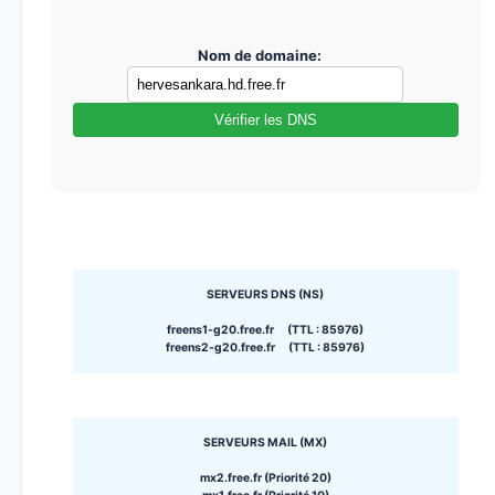
Nom de domaine:
Vérifier les DNS
SERVEURS DNS (NS)
freens1-g20.free.fr (TTL : 85976)
freens2-g20.free.fr (TTL : 85976)
SERVEURS MAIL (MX)
mx2.free.fr (Priorité 20)