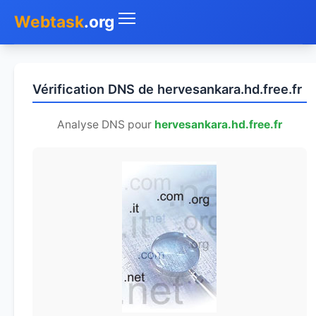
Webtask
.org
Accueil
Vérification DNS de hervesankara.hd.free.fr
Whois
Analyse DNS pour
hervesankara.hd.free.fr
Mon IP
DNS
Test de débit
Géolocaliser
Recherche IP
SMS Gratuit