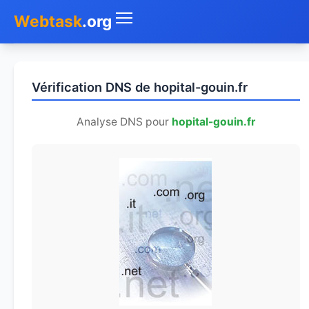
Webtask
.org
Accueil
Vérification DNS de hopital-gouin.fr
Whois
Analyse DNS pour
hopital-gouin.fr
Mon IP
DNS
Test de débit
Géolocaliser
Recherche IP
SMS Gratuit