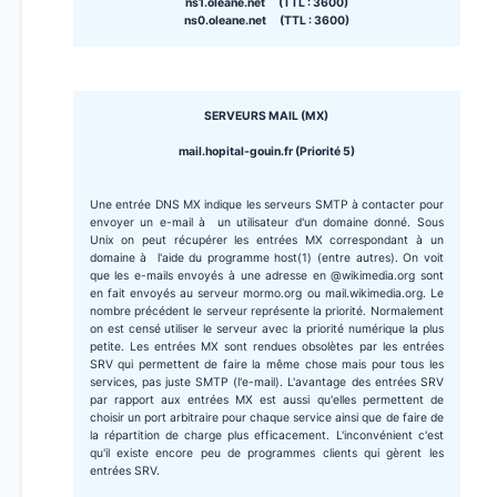
ns1.oleane.net (TTL : 3600)
ns0.oleane.net (TTL : 3600)
SERVEURS MAIL (MX)
mail.hopital-gouin.fr (Priorité 5)
Une entrée DNS MX indique les serveurs SMTP à contacter pour
envoyer un e-mail à un utilisateur d'un domaine donné. Sous
Unix on peut récupérer les entrées MX correspondant à un
domaine à l'aide du programme host(1) (entre autres). On voit
que les e-mails envoyés à une adresse en @wikimedia.org sont
en fait envoyés au serveur mormo.org ou mail.wikimedia.org. Le
nombre précédent le serveur représente la priorité. Normalement
on est censé utiliser le serveur avec la priorité numérique la plus
petite. Les entrées MX sont rendues obsolètes par les entrées
SRV qui permettent de faire la même chose mais pour tous les
services, pas juste SMTP (l'e-mail). L'avantage des entrées SRV
par rapport aux entrées MX est aussi qu'elles permettent de
choisir un port arbitraire pour chaque service ainsi que de faire de
la répartition de charge plus efficacement. L'inconvénient c'est
qu'il existe encore peu de programmes clients qui gèrent les
entrées SRV.