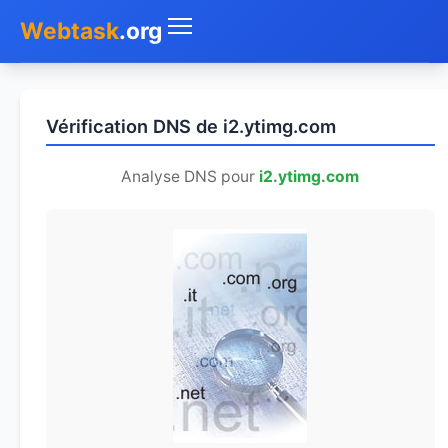
Webtask
.org
Accueil
Vérification DNS de i2.ytimg.com
Whois
Analyse DNS pour
i2.ytimg.com
Mon IP
DNS
Test de débit
Géolocaliser
Recherche IP
SMS Gratuit