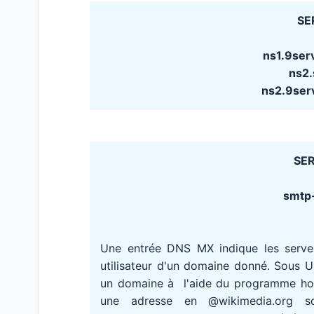
SE
ns1.9ser
ns2.
ns2.9ser
SER
smtp-i
Une entrée DNS MX indique les serv
utilisateur d'un domaine donné. Sous 
un domaine à l'aide du programme host
une adresse en @wikimedia.org s