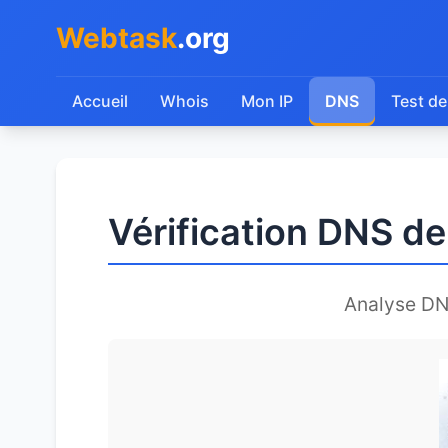
Webtask
.org
Accueil
Whois
Mon IP
DNS
Test de
Vérification DNS de
Analyse D