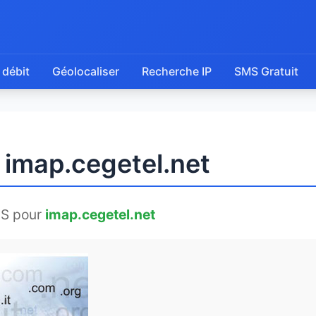
 débit
Géolocaliser
Recherche IP
SMS Gratuit
 imap.cegetel.net
NS pour
imap.cegetel.net