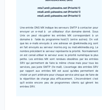
SERVEURS MAIL (MX)
mta7.am0.yahoodns.net (Priorité 1)
mta6.am0.yahoodns.net (Priorité 1)
mta5.am0.yahoodns.net (Priorité 1)
Une entrée DNS MX indique les serveurs SMTP à contacter pour
envoyer un e-mail à un utilisateur d'un domaine donné. Sous
Unix on peut récupérer les entrées MX correspondant à un
domaine à l'aide du programme host(1) (entre autres). On voit
que les e-mails envoyés à une adresse en @wikimedia.org sont
en fait envoyés au serveur mormo.org ou mail.wikimedia.org. Le
nombre précédent le serveur représente la priorité. Normalement
on est censé utiliser le serveur avec la priorité numérique la plus
petite. Les entrées MX sont rendues obsolètes par les entrées
SRV qui permettent de faire la même chose mais pour tous les
services, pas juste SMTP (l'e-mail). L'avantage des entrées SRV
par rapport aux entrées MX est aussi qu'elles permettent de
choisir un port arbitraire pour chaque service ainsi que de faire de
la répartition de charge plus efficacement. L'inconvénient c'est
qu'il existe encore peu de programmes clients qui gèrent les
entrées SRV.