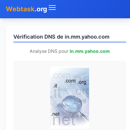
Webtask
.org
Accueil
Vérification DNS de in.mm.yahoo.com
Whois
Analyse DNS pour
in.mm.yahoo.com
Mon IP
DNS
Test de débit
Géolocaliser
Recherche IP
SMS Gratuit