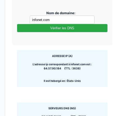
Nom de domaine:
Vérifier les DNS
ADRESSE IP (A)
L'adresse ip correspondant à infonet.com est :
64.57.90.184 (TTL : 3638)
Il est hebergé en : États-Unis
SERVEURS DNS (NS)