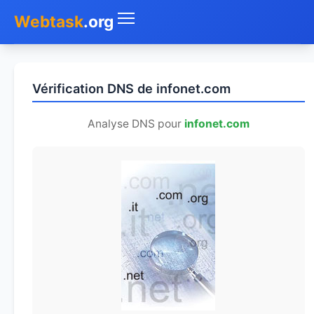
Webtask
.org
Accueil
Vérification DNS de infonet.com
Whois
Analyse DNS pour
infonet.com
Mon IP
DNS
Test de débit
Géolocaliser
Recherche IP
SMS Gratuit