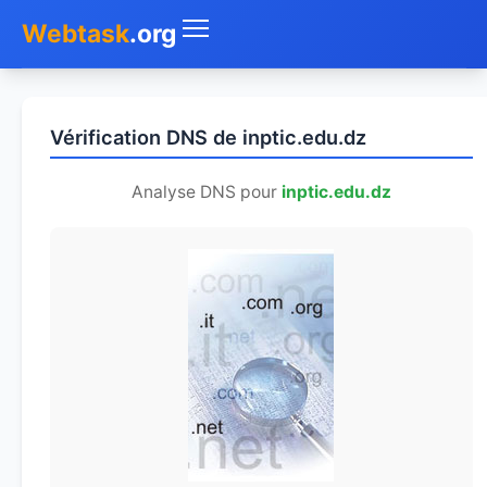
Webtask
.org
Accueil
Vérification DNS de inptic.edu.dz
Whois
Analyse DNS pour
inptic.edu.dz
Mon IP
DNS
Test de débit
Géolocaliser
Recherche IP
SMS Gratuit