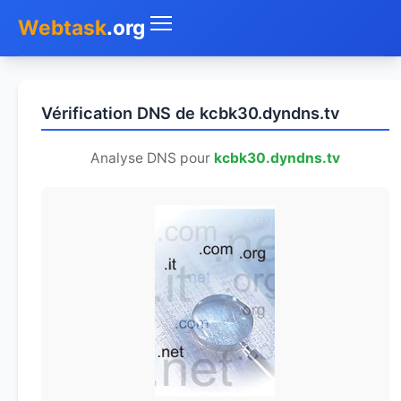
Webtask
.org
Accueil
Vérification DNS de kcbk30.dyndns.tv
Whois
Analyse DNS pour
kcbk30.dyndns.tv
Mon IP
DNS
Test de débit
Géolocaliser
Recherche IP
SMS Gratuit