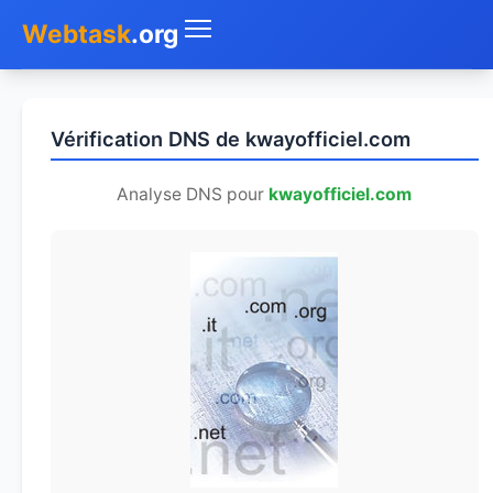
Webtask
.org
Accueil
Vérification DNS de kwayofficiel.com
Whois
Analyse DNS pour
kwayofficiel.com
Mon IP
DNS
Test de débit
Géolocaliser
Recherche IP
SMS Gratuit