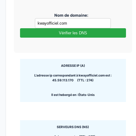
Nom de domaine:
Vérifier les DNS
ADRESSE IP (A)
L'adresse ip correspondant à kwayofficiel.com est :
45.59.113.170 (TTL : 274)
Il est hebergé en : États-Unis
SERVEURS DNS (NS)