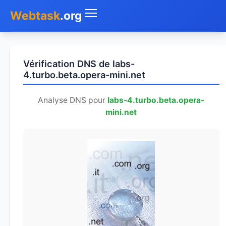
Webtask
.org
Accueil
Vérification DNS de labs-
Whois
4.turbo.beta.opera-mini.net
Mon IP
Analyse DNS pour
labs-4.turbo.beta.opera-
mini.net
DNS
Test de débit
Géolocaliser
Recherche IP
SMS Gratuit