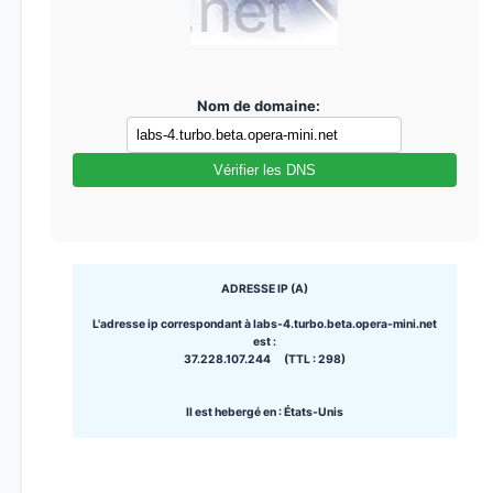
Nom de domaine:
Vérifier les DNS
ADRESSE IP (A)
L'adresse ip correspondant à labs-4.turbo.beta.opera-mini.net
est :
37.228.107.244 (TTL : 298)
Il est hebergé en : États-Unis