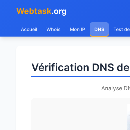
Webtask
.org
Accueil
Whois
Mon IP
DNS
Test de
Vérification DNS d
Analyse D