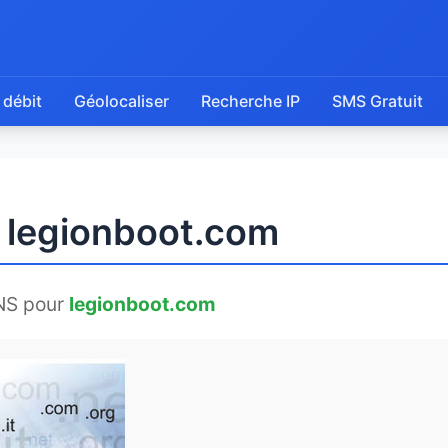
 débit
Géolocaliser
Recherche IP
SMS Gratuit
e legionboot.com
NS pour
legionboot.com