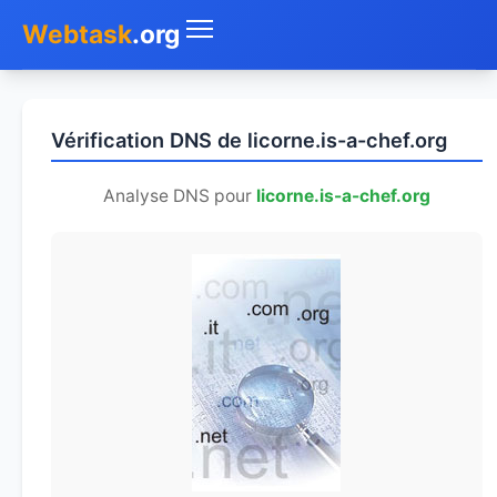
Webtask
.org
Accueil
Vérification DNS de licorne.is-a-chef.org
Whois
Analyse DNS pour
licorne.is-a-chef.org
Mon IP
DNS
Test de débit
Géolocaliser
Recherche IP
SMS Gratuit