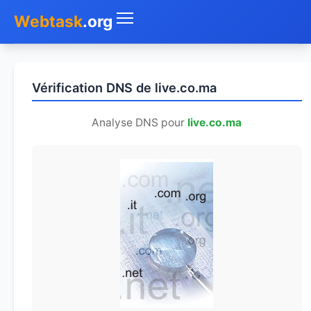
Webtask
.org
Accueil
Vérification DNS de live.co.ma
Whois
Analyse DNS pour
live.co.ma
Mon IP
DNS
Test de débit
Géolocaliser
Recherche IP
SMS Gratuit