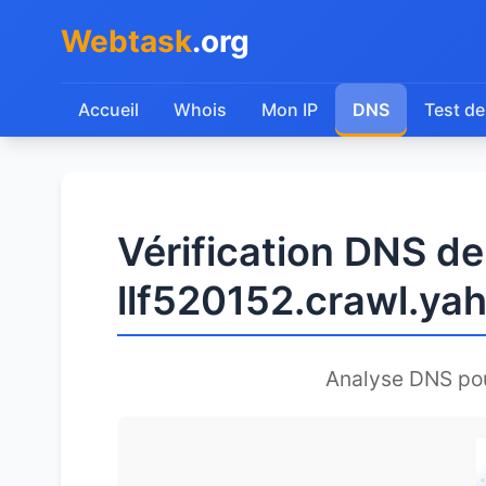
Webtask
.org
Accueil
Whois
Mon IP
DNS
Test de
Vérification DNS de
llf520152.crawl.ya
Analyse DNS po