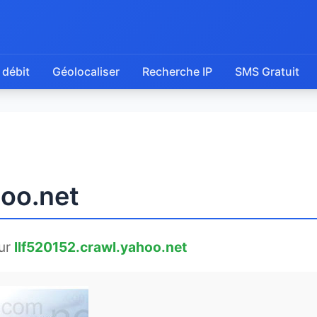
 débit
Géolocaliser
Recherche IP
SMS Gratuit
hoo.net
ur
llf520152.crawl.yahoo.net