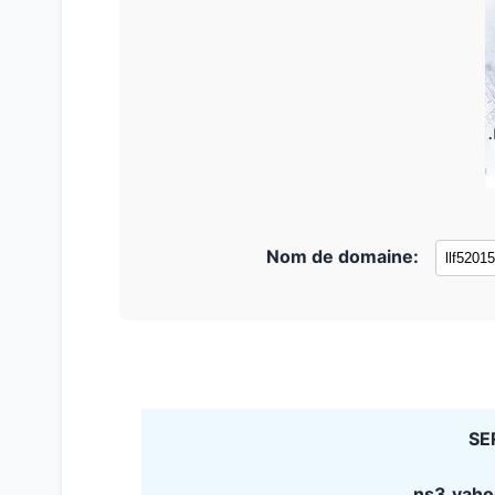
Nom de domaine:
SE
ns3.yah