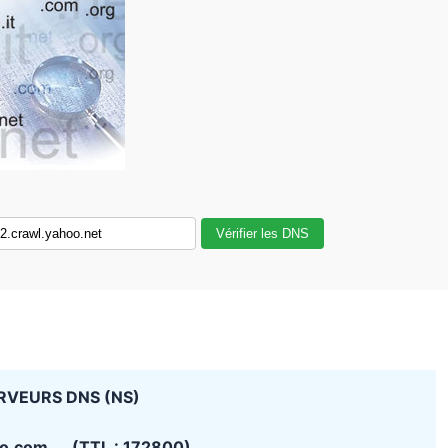
Vérifier les DNS
RVEURS DNS (NS)
oo.com (TTL : 172800)