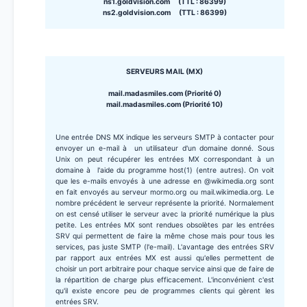
ns1.goldvision.com (TTL : 86399)
ns2.goldvision.com (TTL : 86399)
SERVEURS MAIL (MX)
mail.madasmiles.com (Priorité 0)
mail.madasmiles.com (Priorité 10)
Une entrée DNS MX indique les serveurs SMTP à contacter pour
envoyer un e-mail à un utilisateur d'un domaine donné. Sous
Unix on peut récupérer les entrées MX correspondant à un
domaine à l'aide du programme host(1) (entre autres). On voit
que les e-mails envoyés à une adresse en @wikimedia.org sont
en fait envoyés au serveur mormo.org ou mail.wikimedia.org. Le
nombre précédent le serveur représente la priorité. Normalement
on est censé utiliser le serveur avec la priorité numérique la plus
petite. Les entrées MX sont rendues obsolètes par les entrées
SRV qui permettent de faire la même chose mais pour tous les
services, pas juste SMTP (l'e-mail). L'avantage des entrées SRV
par rapport aux entrées MX est aussi qu'elles permettent de
choisir un port arbitraire pour chaque service ainsi que de faire de
la répartition de charge plus efficacement. L'inconvénient c'est
qu'il existe encore peu de programmes clients qui gèrent les
entrées SRV.