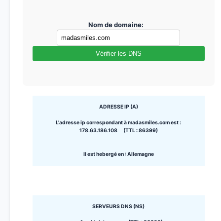
Nom de domaine:
Vérifier les DNS
ADRESSE IP (A)
L'adresse ip correspondant à madasmiles.com est :
178.63.186.108 (TTL : 86399)
Il est hebergé en : Allemagne
SERVEURS DNS (NS)