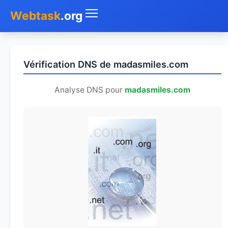
Webtask
.org
Accueil
Vérification DNS de madasmiles.com
Whois
Analyse DNS pour
madasmiles.com
Mon IP
DNS
Test de débit
Géolocaliser
Recherche IP
SMS Gratuit