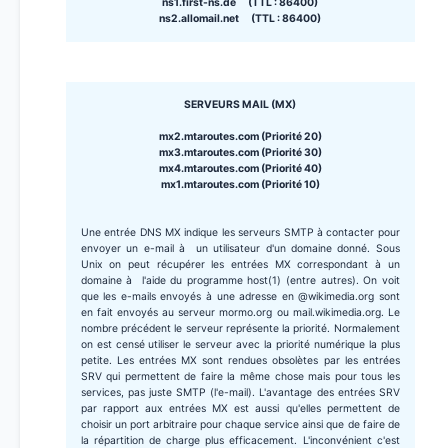
ns1.first-ns.de (TTL : 86400)
ns2.allomail.net (TTL : 86400)
SERVEURS MAIL (MX)
mx2.mtaroutes.com (Priorité 20)
mx3.mtaroutes.com (Priorité 30)
mx4.mtaroutes.com (Priorité 40)
mx1.mtaroutes.com (Priorité 10)
Une entrée DNS MX indique les serveurs SMTP à contacter pour
envoyer un e-mail à un utilisateur d'un domaine donné. Sous
Unix on peut récupérer les entrées MX correspondant à un
domaine à l'aide du programme host(1) (entre autres). On voit
que les e-mails envoyés à une adresse en @wikimedia.org sont
en fait envoyés au serveur mormo.org ou mail.wikimedia.org. Le
nombre précédent le serveur représente la priorité. Normalement
on est censé utiliser le serveur avec la priorité numérique la plus
petite. Les entrées MX sont rendues obsolètes par les entrées
SRV qui permettent de faire la même chose mais pour tous les
services, pas juste SMTP (l'e-mail). L'avantage des entrées SRV
par rapport aux entrées MX est aussi qu'elles permettent de
choisir un port arbitraire pour chaque service ainsi que de faire de
la répartition de charge plus efficacement. L'inconvénient c'est