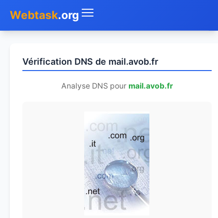
Webtask
.org
Accueil
Vérification DNS de mail.avob.fr
Whois
Analyse DNS pour
mail.avob.fr
Mon IP
DNS
Test de débit
Géolocaliser
Recherche IP
SMS Gratuit