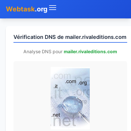
Webtask
.org
Accueil
Vérification DNS de mailer.rivaleditions.com
Whois
Analyse DNS pour
mailer.rivaleditions.com
Mon IP
DNS
Test de débit
Géolocaliser
Recherche IP
SMS Gratuit