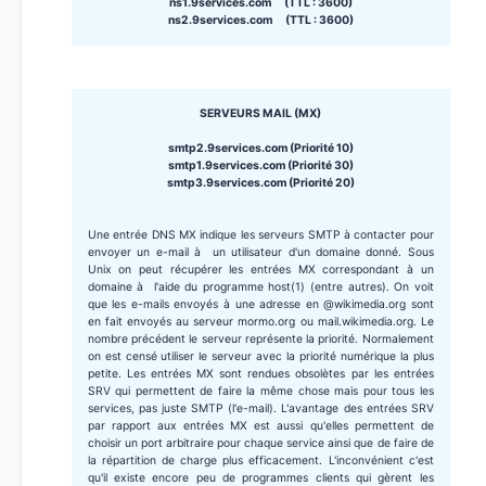
ns1.9services.com (TTL : 3600)
ns2.9services.com (TTL : 3600)
SERVEURS MAIL (MX)
smtp2.9services.com (Priorité 10)
smtp1.9services.com (Priorité 30)
smtp3.9services.com (Priorité 20)
Une entrée DNS MX indique les serveurs SMTP à contacter pour
envoyer un e-mail à un utilisateur d'un domaine donné. Sous
Unix on peut récupérer les entrées MX correspondant à un
domaine à l'aide du programme host(1) (entre autres). On voit
que les e-mails envoyés à une adresse en @wikimedia.org sont
en fait envoyés au serveur mormo.org ou mail.wikimedia.org. Le
nombre précédent le serveur représente la priorité. Normalement
on est censé utiliser le serveur avec la priorité numérique la plus
petite. Les entrées MX sont rendues obsolètes par les entrées
SRV qui permettent de faire la même chose mais pour tous les
services, pas juste SMTP (l'e-mail). L'avantage des entrées SRV
par rapport aux entrées MX est aussi qu'elles permettent de
choisir un port arbitraire pour chaque service ainsi que de faire de
la répartition de charge plus efficacement. L'inconvénient c'est
qu'il existe encore peu de programmes clients qui gèrent les