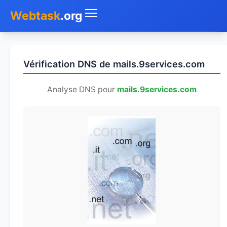
Webtask
.org
Accueil
Vérification DNS de mails.9services.com
Whois
Analyse DNS pour
mails.9services.com
Mon IP
DNS
Test de débit
Géolocaliser
Recherche IP
SMS Gratuit