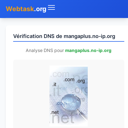
Webtask
.org
Accueil
Vérification DNS de mangaplus.no-ip.org
Whois
Analyse DNS pour
mangaplus.no-ip.org
Mon IP
DNS
Test de débit
Géolocaliser
Recherche IP
SMS Gratuit