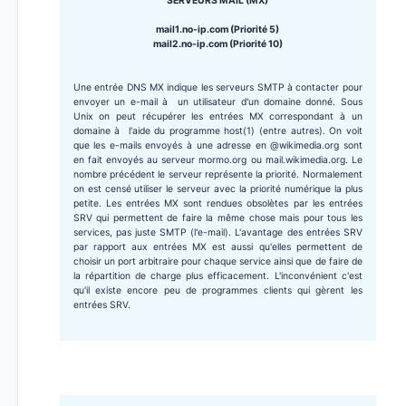
SERVEURS MAIL (MX)
mail1.no-ip.com (Priorité 5)
mail2.no-ip.com (Priorité 10)
Une entrée DNS MX indique les serveurs SMTP à contacter pour
envoyer un e-mail à un utilisateur d'un domaine donné. Sous
Unix on peut récupérer les entrées MX correspondant à un
domaine à l'aide du programme host(1) (entre autres). On voit
que les e-mails envoyés à une adresse en @wikimedia.org sont
en fait envoyés au serveur mormo.org ou mail.wikimedia.org. Le
nombre précédent le serveur représente la priorité. Normalement
on est censé utiliser le serveur avec la priorité numérique la plus
petite. Les entrées MX sont rendues obsolètes par les entrées
SRV qui permettent de faire la même chose mais pour tous les
services, pas juste SMTP (l'e-mail). L'avantage des entrées SRV
par rapport aux entrées MX est aussi qu'elles permettent de
choisir un port arbitraire pour chaque service ainsi que de faire de
la répartition de charge plus efficacement. L'inconvénient c'est
qu'il existe encore peu de programmes clients qui gèrent les
entrées SRV.