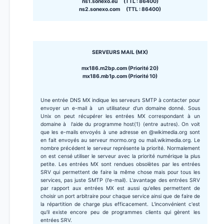
ns1.sonexo.eu (TTL : 86400)
ns2.sonexo.com (TTL : 86400)
SERVEURS MAIL (MX)
mx186.m2bp.com (Priorité 20)
mx186.mb1p.com (Priorité 10)
Une entrée DNS MX indique les serveurs SMTP à contacter pour
envoyer un e-mail à un utilisateur d'un domaine donné. Sous
Unix on peut récupérer les entrées MX correspondant à un
domaine à l'aide du programme host(1) (entre autres). On voit
que les e-mails envoyés à une adresse en @wikimedia.org sont
en fait envoyés au serveur mormo.org ou mail.wikimedia.org. Le
nombre précédent le serveur représente la priorité. Normalement
on est censé utiliser le serveur avec la priorité numérique la plus
petite. Les entrées MX sont rendues obsolètes par les entrées
SRV qui permettent de faire la même chose mais pour tous les
services, pas juste SMTP (l'e-mail). L'avantage des entrées SRV
par rapport aux entrées MX est aussi qu'elles permettent de
choisir un port arbitraire pour chaque service ainsi que de faire de
la répartition de charge plus efficacement. L'inconvénient c'est
qu'il existe encore peu de programmes clients qui gèrent les
entrées SRV.