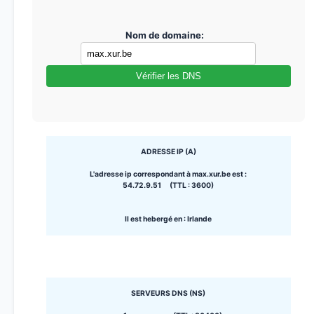
Nom de domaine:
Vérifier les DNS
ADRESSE IP (A)
L'adresse ip correspondant à max.xur.be est :
54.72.9.51 (TTL : 3600)
Il est hebergé en : Irlande
SERVEURS DNS (NS)