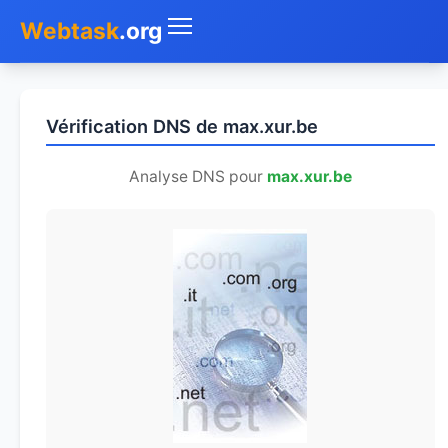
Webtask
.org
Accueil
Vérification DNS de max.xur.be
Whois
Analyse DNS pour
max.xur.be
Mon IP
DNS
Test de débit
Géolocaliser
Recherche IP
SMS Gratuit