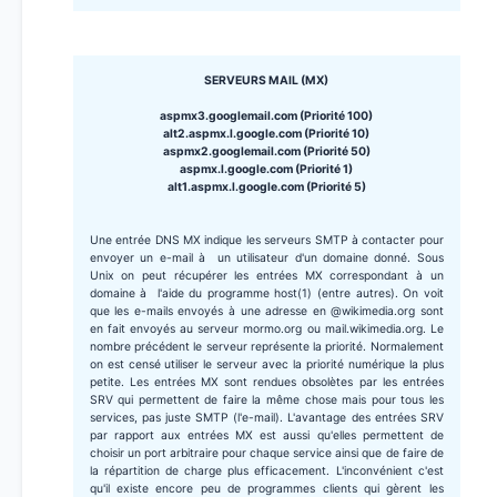
SERVEURS MAIL (MX)
aspmx3.googlemail.com (Priorité 100)
alt2.aspmx.l.google.com (Priorité 10)
aspmx2.googlemail.com (Priorité 50)
aspmx.l.google.com (Priorité 1)
alt1.aspmx.l.google.com (Priorité 5)
Une entrée DNS MX indique les serveurs SMTP à contacter pour
envoyer un e-mail à un utilisateur d'un domaine donné. Sous
Unix on peut récupérer les entrées MX correspondant à un
domaine à l'aide du programme host(1) (entre autres). On voit
que les e-mails envoyés à une adresse en @wikimedia.org sont
en fait envoyés au serveur mormo.org ou mail.wikimedia.org. Le
nombre précédent le serveur représente la priorité. Normalement
on est censé utiliser le serveur avec la priorité numérique la plus
petite. Les entrées MX sont rendues obsolètes par les entrées
SRV qui permettent de faire la même chose mais pour tous les
services, pas juste SMTP (l'e-mail). L'avantage des entrées SRV
par rapport aux entrées MX est aussi qu'elles permettent de
choisir un port arbitraire pour chaque service ainsi que de faire de
la répartition de charge plus efficacement. L'inconvénient c'est
qu'il existe encore peu de programmes clients qui gèrent les