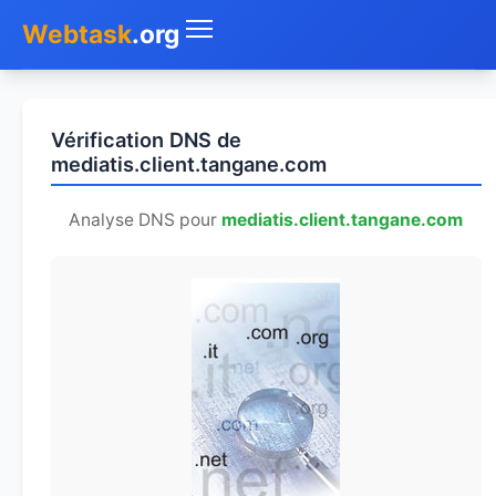
Webtask
.org
Accueil
Vérification DNS de
Whois
mediatis.client.tangane.com
Mon IP
Analyse DNS pour
mediatis.client.tangane.com
DNS
Test de débit
Géolocaliser
Recherche IP
SMS Gratuit