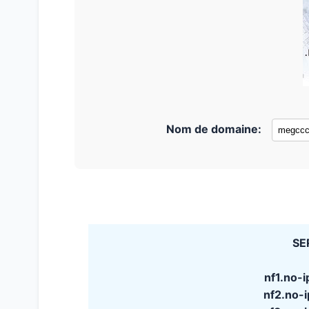
Nom de domaine:
SE
nf1.no-
nf2.no-