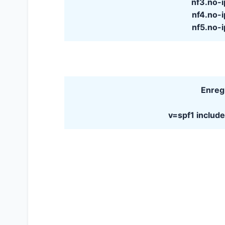
nf3.no-
nf4.no-
nf5.no-
Enreg
v=spf1 includ