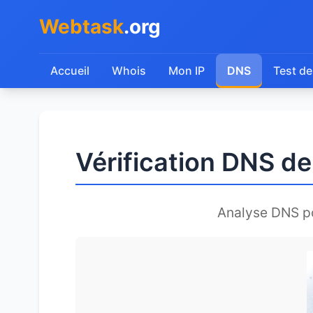
Webtask
.org
Accueil
Whois
Mon IP
DNS
Test de
Vérification DNS 
Analyse DNS p