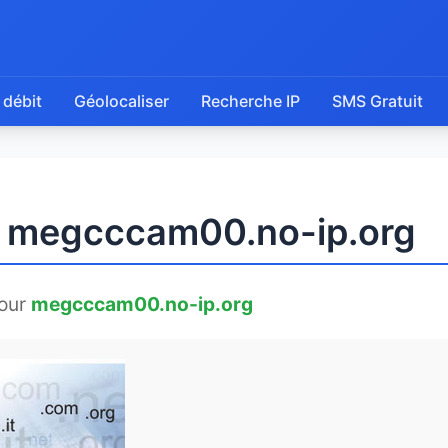
 débit
Géolocaliser
Recherche IP
SMS Gratuit
de megcccam00.no-ip.org
our
megcccam00.no-ip.org