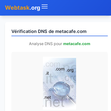
Webtask
.org
Accueil
Vérification DNS de metacafe.com
Whois
Analyse DNS pour
metacafe.com
Mon IP
DNS
Test de débit
Géolocaliser
Recherche IP
SMS Gratuit