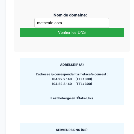
Nom de domaine:
Vérifier les DNS
ADRESSE IP (A)
L'adresse ip correspondant à metacafe.com est :
104.22.2.140 (TTL : 300)
104.22.3.140 (TTL : 300)
Il est hebergé en : États-Unis
SERVEURS DNS (NS)