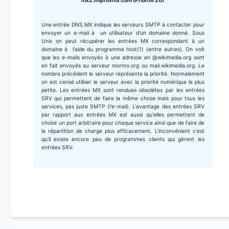
mx2.improvmx.com (Priorité 20)
Une entrée DNS MX indique les serveurs SMTP à contacter pour
envoyer un e-mail à un utilisateur d'un domaine donné. Sous
Unix on peut récupérer les entrées MX correspondant à un
domaine à l'aide du programme host(1) (entre autres). On voit
que les e-mails envoyés à une adresse en @wikimedia.org sont
en fait envoyés au serveur mormo.org ou mail.wikimedia.org. Le
nombre précédent le serveur représente la priorité. Normalement
on est censé utiliser le serveur avec la priorité numérique la plus
petite. Les entrées MX sont rendues obsolètes par les entrées
SRV qui permettent de faire la même chose mais pour tous les
services, pas juste SMTP (l'e-mail). L'avantage des entrées SRV
par rapport aux entrées MX est aussi qu'elles permettent de
choisir un port arbitraire pour chaque service ainsi que de faire de
la répartition de charge plus efficacement. L'inconvénient c'est
qu'il existe encore peu de programmes clients qui gèrent les
entrées SRV.