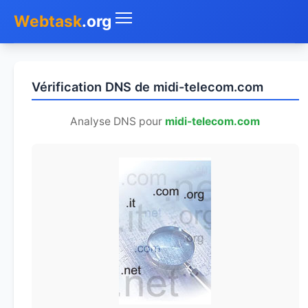
Webtask
.org
Accueil
Vérification DNS de midi-telecom.com
Whois
Analyse DNS pour
midi-telecom.com
Mon IP
DNS
Test de débit
Géolocaliser
Recherche IP
SMS Gratuit