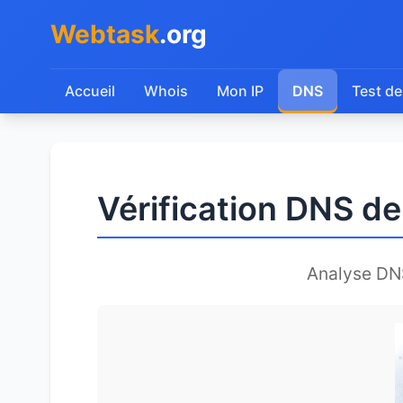
Webtask
.org
Accueil
Whois
Mon IP
DNS
Test de
Vérification DNS d
Analyse DN