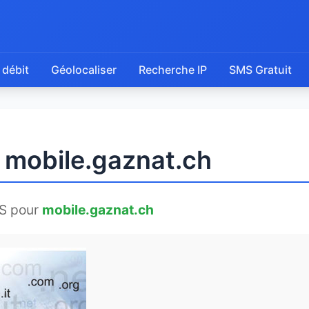
 débit
Géolocaliser
Recherche IP
SMS Gratuit
e mobile.gaznat.ch
S pour
mobile.gaznat.ch