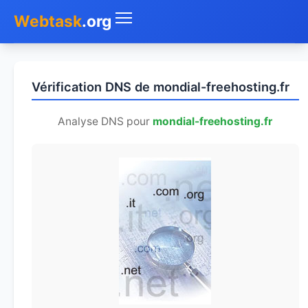
Webtask
.org
Accueil
Vérification DNS de mondial-freehosting.fr
Whois
Analyse DNS pour
mondial-freehosting.fr
Mon IP
DNS
Test de débit
Géolocaliser
Recherche IP
SMS Gratuit