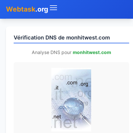
Webtask
.org
Accueil
Vérification DNS de monhitwest.com
Whois
Analyse DNS pour
monhitwest.com
Mon IP
DNS
Test de débit
Géolocaliser
Recherche IP
SMS Gratuit