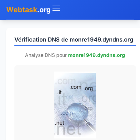
Webtask
.org
Accueil
Vérification DNS de monre1949.dyndns.org
Whois
Analyse DNS pour
monre1949.dyndns.org
Mon IP
DNS
Test de débit
Géolocaliser
Recherche IP
SMS Gratuit