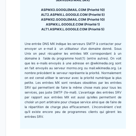
SERVEURS MAIL (MX)
ASPMX3.GOOGLEMAIL.COM (Priorité 10)
ALT2.ASPMX.L.GOOGLE.COM (Priorité 5)
ASPMX2.GOOGLEMAIL.COM (Priorité 10)
ASPMX.L.GOOGLE.COM (Priorité 1)
ALT1.ASPMX.L.GOOGLE.COM (Priorité 5)
Une entrée DNS MX indique les serveurs SMTP à contacter pour
envoyer un e-mail à un utilisateur d'un domaine donné. Sous
Unix on peut récupérer les entrées MX correspondant à un
domaine à l'aide du programme host(1) (entre autres). On voit
que les e-mails envoyés à une adresse en @wikimedia.org sont
en fait envoyés au serveur mormo.org ou mail.wikimedia.org. Le
nombre précédent le serveur représente la priorité. Normalement
on est censé utiliser le serveur avec la priorité numérique la plus
petite. Les entrées MX sont rendues obsolètes par les entrées
SRV qui permettent de faire la même chose mais pour tous les
services, pas juste SMTP (l'e-mail). L'avantage des entrées SRV
par rapport aux entrées MX est aussi qu'elles permettent de
choisir un port arbitraire pour chaque service ainsi que de faire de
la répartition de charge plus efficacement. L'inconvénient c'est
qu'il existe encore peu de programmes clients qui gèrent les
entrées SRV.