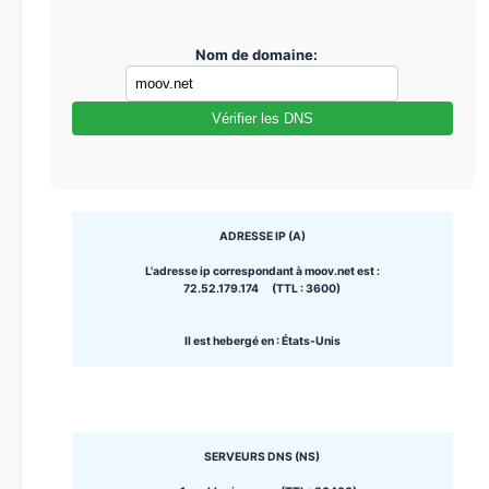
Nom de domaine:
Vérifier les DNS
ADRESSE IP (A)
L'adresse ip correspondant à moov.net est :
72.52.179.174 (TTL : 3600)
Il est hebergé en : États-Unis
SERVEURS DNS (NS)