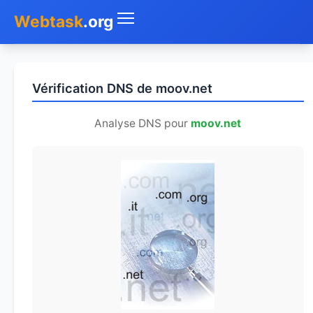
Webtask
.org
Accueil
Vérification DNS de moov.net
Whois
Analyse DNS pour
moov.net
Mon IP
DNS
Test de débit
Géolocaliser
Recherche IP
SMS Gratuit