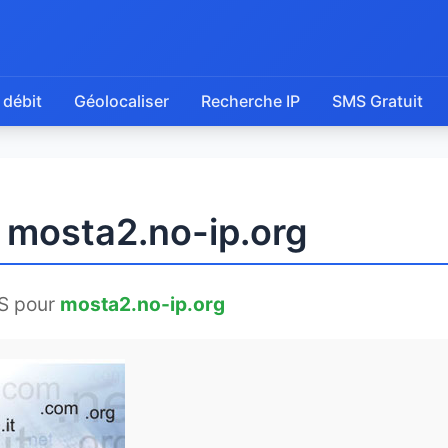
 débit
Géolocaliser
Recherche IP
SMS Gratuit
e mosta2.no-ip.org
S pour
mosta2.no-ip.org