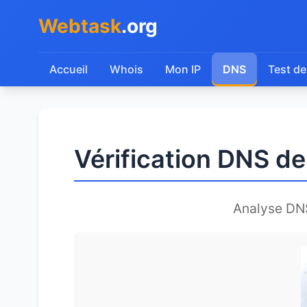
Webtask
.org
Accueil
Whois
Mon IP
DNS
Test de
Vérification DNS d
Analyse DN