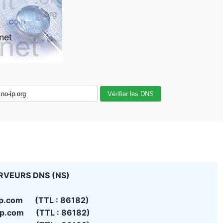
Vérifier les DNS
RVEURS DNS (NS)
ip.com (TTL : 86182)
ip.com (TTL : 86182)