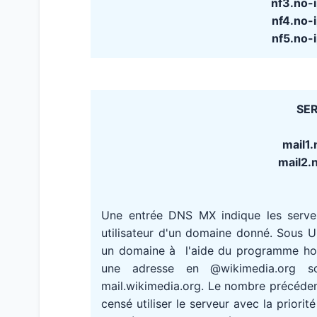
nf3.no-
nf4.no-
nf5.no-
SER
mail1.
mail2.n
Une entrée DNS MX indique les serv
utilisateur d'un domaine donné. Sous 
un domaine à l'aide du programme host
une adresse en @wikimedia.org s
mail.wikimedia.org. Le nombre précédent
censé utiliser le serveur avec la priori