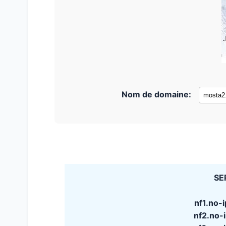
Nom de domaine:
SE
nf1.no-
nf2.no-