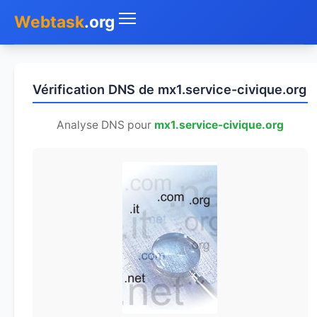
Webtask
.org
Accueil
Vérification DNS de mx1.service-civique.org
Whois
Analyse DNS pour
mx1.service-civique.org
Mon IP
DNS
Test de débit
Géolocaliser
Recherche IP
SMS Gratuit