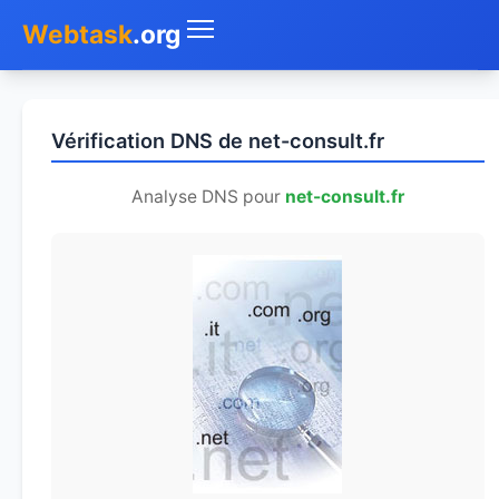
Webtask
.org
Accueil
Vérification DNS de net-consult.fr
Whois
Analyse DNS pour
net-consult.fr
Mon IP
DNS
Test de débit
Géolocaliser
Recherche IP
SMS Gratuit