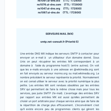
ns1091.ui-dns.biz (TTL : 172800)
ns1076.ui-dns.com (TTL : 172800)
ns1047.ui-dns.org (TTL : 172800)
ns1067.ui-dns.de (TTL : 172800)
SERVEURS MAIL (MX)
smtp.net-consult.fr (Priorité 5)
Une entrée DNS MX indique les serveurs SMTP à contacter pour
envoyer un e-mail à un utilisateur d'un domaine donné. Sous
Unix on peut récupérer les entrées MX correspondant à un
domaine à l'aide du programme host(1) (entre autres). On voit
que les e-mails envoyés à une adresse en @wikimedia.org sont
en fait envoyés au serveur mormo.org ou mail.wikimedia.org. Le
nombre précédent le serveur représente la priorité. Normalement
on est censé utiliser le serveur avec la priorité numérique la plus
petite. Les entrées MX sont rendues obsolètes par les entrées
SRV qui permettent de faire la même chose mais pour tous les
services, pas juste SMTP (l'e-mail). L'avantage des entrées SRV
par rapport aux entrées MX est aussi qu'elles permettent de
choisir un port arbitraire pour chaque service ainsi que de faire de
la répartition de charge plus efficacement. L'inconvénient c'est
qu'il existe encore peu de programmes clients qui gèrent les