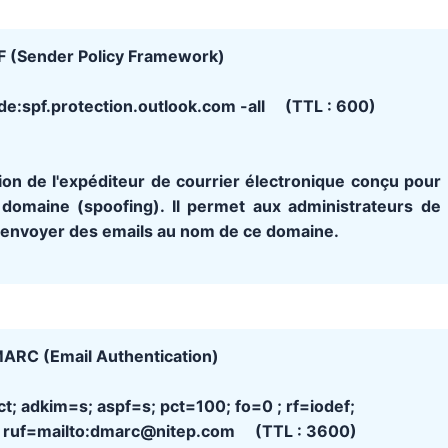
F (Sender Policy Framework)
de:spf.protection.outlook.com -all (TTL : 600)
on de l'expéditeur de courrier électronique conçu pour
domaine (spoofing). Il permet aux administrateurs de
à envoyer des emails au nom de ce domaine.
ARC (Email Authentication)
; adkim=s; aspf=s; pct=100; fo=0 ; rf=iodef;
 ruf=mailto:dmarc@nitep.com (TTL : 3600)