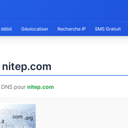
 débit
Géolocaliser
Recherche IP
SMS Gratuit
e nitep.com
e DNS pour
nitep.com