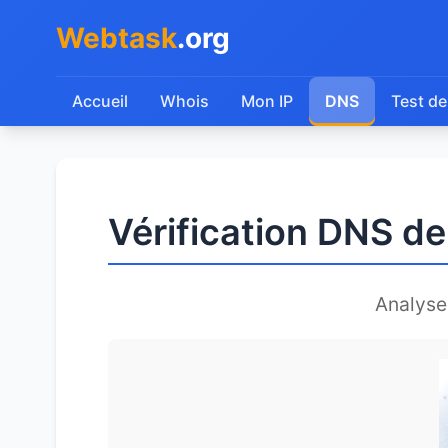
Webtask
.org
Accueil
Whois
Mon IP
DNS
Test de
Vérification DNS d
Analys