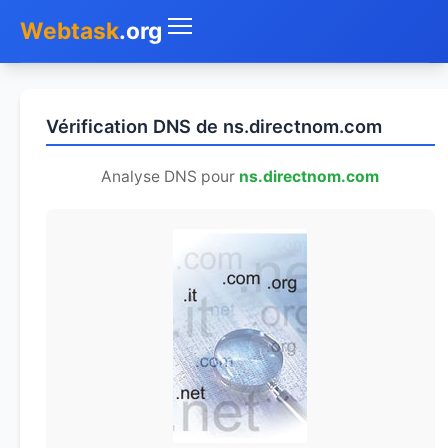
Webtask
.org
Accueil
Vérification DNS de ns.directnom.com
Whois
Analyse DNS pour
ns.directnom.com
Mon IP
DNS
Test de débit
Géolocaliser
Recherche IP
SMS Gratuit