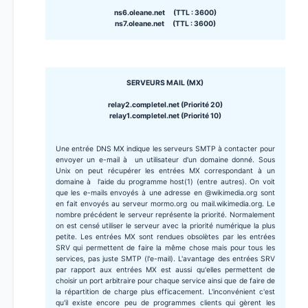
ns6.oleane.net (TTL : 3600)
ns7.oleane.net (TTL : 3600)
SERVEURS MAIL (MX)
relay2.completel.net (Priorité 20)
relay1.completel.net (Priorité 10)
Une entrée DNS MX indique les serveurs SMTP à contacter pour
envoyer un e-mail à un utilisateur d'un domaine donné. Sous
Unix on peut récupérer les entrées MX correspondant à un
domaine à l'aide du programme host(1) (entre autres). On voit
que les e-mails envoyés à une adresse en @wikimedia.org sont
en fait envoyés au serveur mormo.org ou mail.wikimedia.org. Le
nombre précédent le serveur représente la priorité. Normalement
on est censé utiliser le serveur avec la priorité numérique la plus
petite. Les entrées MX sont rendues obsolètes par les entrées
SRV qui permettent de faire la même chose mais pour tous les
services, pas juste SMTP (l'e-mail). L'avantage des entrées SRV
par rapport aux entrées MX est aussi qu'elles permettent de
choisir un port arbitraire pour chaque service ainsi que de faire de
la répartition de charge plus efficacement. L'inconvénient c'est
qu'il existe encore peu de programmes clients qui gèrent les