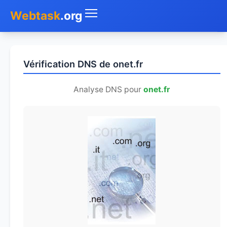
Webtask
.org
Accueil
Vérification DNS de onet.fr
Whois
Analyse DNS pour
onet.fr
Mon IP
DNS
Test de débit
Géolocaliser
Recherche IP
SMS Gratuit