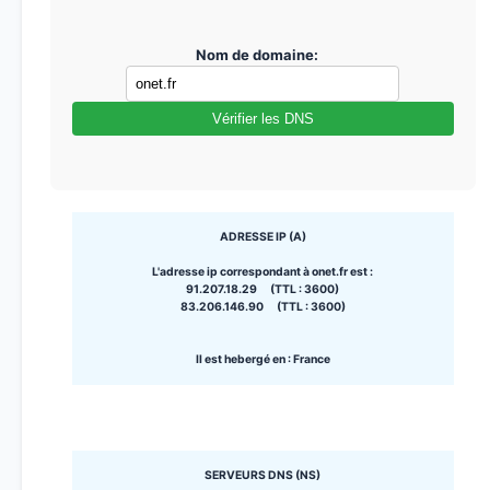
Nom de domaine:
Vérifier les DNS
ADRESSE IP (A)
L'adresse ip correspondant à onet.fr est :
91.207.18.29 (TTL : 3600)
83.206.146.90 (TTL : 3600)
Il est hebergé en : France
SERVEURS DNS (NS)