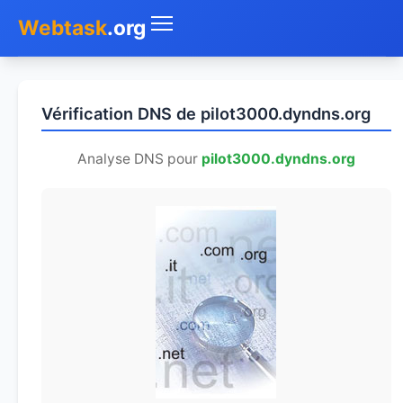
Webtask
.org
Accueil
Vérification DNS de pilot3000.dyndns.org
Whois
Analyse DNS pour
pilot3000.dyndns.org
Mon IP
DNS
Test de débit
Géolocaliser
Recherche IP
SMS Gratuit