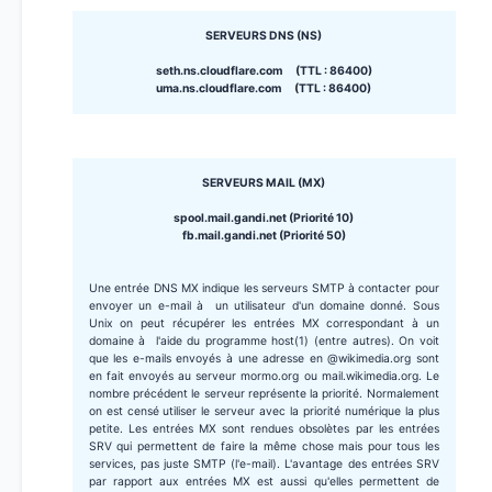
SERVEURS DNS (NS)
seth.ns.cloudflare.com (TTL : 86400)
uma.ns.cloudflare.com (TTL : 86400)
SERVEURS MAIL (MX)
spool.mail.gandi.net (Priorité 10)
fb.mail.gandi.net (Priorité 50)
Une entrée DNS MX indique les serveurs SMTP à contacter pour
envoyer un e-mail à un utilisateur d'un domaine donné. Sous
Unix on peut récupérer les entrées MX correspondant à un
domaine à l'aide du programme host(1) (entre autres). On voit
que les e-mails envoyés à une adresse en @wikimedia.org sont
en fait envoyés au serveur mormo.org ou mail.wikimedia.org. Le
nombre précédent le serveur représente la priorité. Normalement
on est censé utiliser le serveur avec la priorité numérique la plus
petite. Les entrées MX sont rendues obsolètes par les entrées
SRV qui permettent de faire la même chose mais pour tous les
services, pas juste SMTP (l'e-mail). L'avantage des entrées SRV
par rapport aux entrées MX est aussi qu'elles permettent de