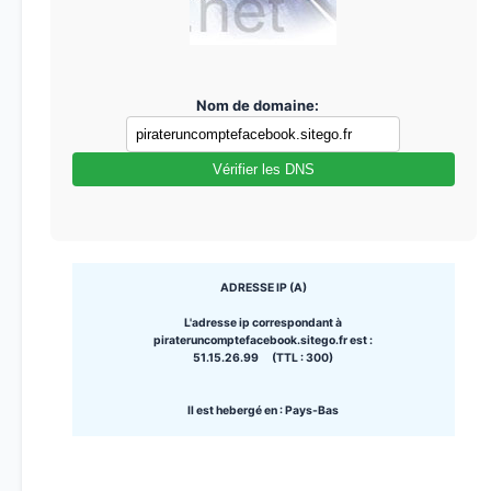
Nom de domaine:
Vérifier les DNS
ADRESSE IP (A)
L'adresse ip correspondant à
pirateruncomptefacebook.sitego.fr est :
51.15.26.99 (TTL : 300)
Il est hebergé en : Pays-Bas