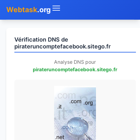
Webtask
.org
Accueil
Vérification DNS de
Whois
pirateruncomptefacebook.sitego.fr
Mon IP
Analyse DNS pour
pirateruncomptefacebook.sitego.fr
DNS
Test de débit
Géolocaliser
Recherche IP
SMS Gratuit