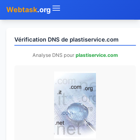
Webtask
.org
Accueil
Vérification DNS de plastiservice.com
Whois
Analyse DNS pour
plastiservice.com
Mon IP
DNS
Test de débit
Géolocaliser
Recherche IP
SMS Gratuit