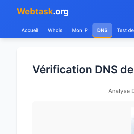
Webtask
.org
Accueil
Whois
Mon IP
DNS
Test de
Vérification DNS d
Analyse 