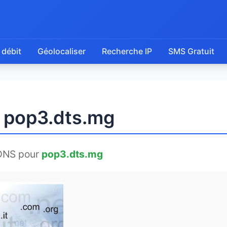
 débit
Géolocaliser
Recherche IP
SMS Gratuit
e pop3.dts.mg
DNS pour
pop3.dts.mg