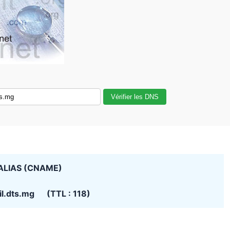
Vérifier les DNS
ALIAS (CNAME)
l.dts.mg (TTL : 118)