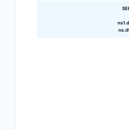
SE
ns1.
ns.d