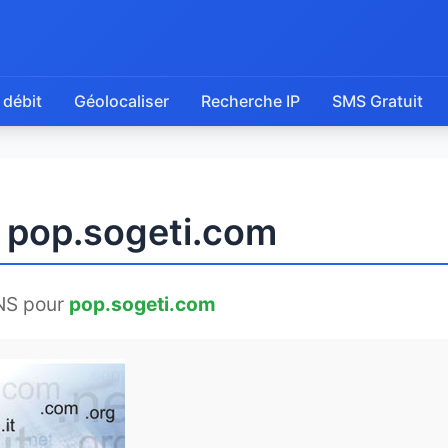
 débit
Géolocaliser
Recherche IP
SMS Gratuit
e pop.sogeti.com
NS pour
pop.sogeti.com