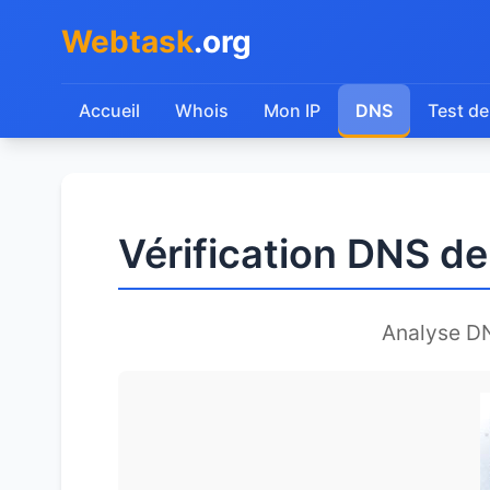
Webtask
.org
Accueil
Whois
Mon IP
DNS
Test de
Vérification DNS d
Analyse D