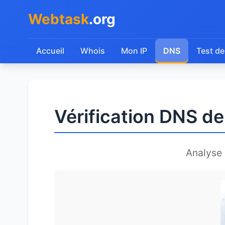
Webtask
.org
Accueil
Whois
Mon IP
DNS
Test de
Vérification DNS d
Analyse