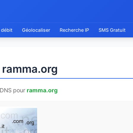
 débit
Géolocaliser
Recherche IP
SMS Gratuit
e ramma.org
 DNS pour
ramma.org