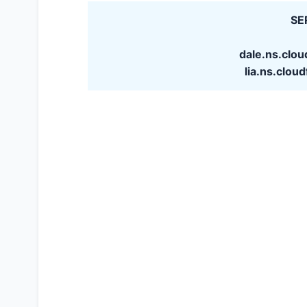
SE
dale.ns.clo
lia.ns.clo