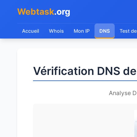
Webtask
.org
Accueil
Whois
Mon IP
DNS
Test de
Vérification DNS de 
Analyse 