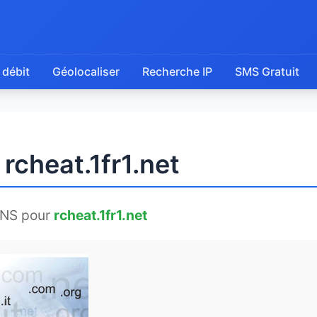
 débit
Géolocaliser
Recherche IP
SMS Gratuit
rcheat.1fr1.net
DNS pour
rcheat.1fr1.net