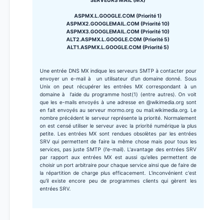
SERVEURS MAIL (MX)
ASPMX.L.GOOGLE.COM (Priorité 1)
ASPMX2.GOOGLEMAIL.COM (Priorité 10)
ASPMX3.GOOGLEMAIL.COM (Priorité 10)
ALT2.ASPMX.L.GOOGLE.COM (Priorité 5)
ALT1.ASPMX.L.GOOGLE.COM (Priorité 5)
Une entrée DNS MX indique les serveurs SMTP à contacter pour
envoyer un e-mail à un utilisateur d'un domaine donné. Sous
Unix on peut récupérer les entrées MX correspondant à un
domaine à l'aide du programme host(1) (entre autres). On voit
que les e-mails envoyés à une adresse en @wikimedia.org sont
en fait envoyés au serveur mormo.org ou mail.wikimedia.org. Le
nombre précédent le serveur représente la priorité. Normalement
on est censé utiliser le serveur avec la priorité numérique la plus
petite. Les entrées MX sont rendues obsolètes par les entrées
SRV qui permettent de faire la même chose mais pour tous les
services, pas juste SMTP (l'e-mail). L'avantage des entrées SRV
par rapport aux entrées MX est aussi qu'elles permettent de
choisir un port arbitraire pour chaque service ainsi que de faire de
la répartition de charge plus efficacement. L'inconvénient c'est
qu'il existe encore peu de programmes clients qui gèrent les
entrées SRV.