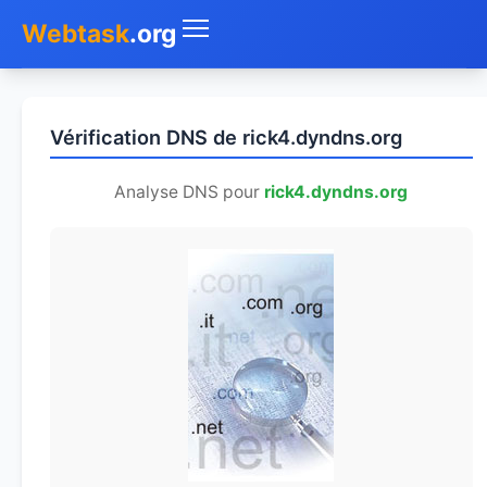
Webtask
.org
Accueil
Vérification DNS de rick4.dyndns.org
Whois
Analyse DNS pour
rick4.dyndns.org
Mon IP
DNS
Test de débit
Géolocaliser
Recherche IP
SMS Gratuit