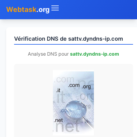
Webtask
.org
Accueil
Vérification DNS de sattv.dyndns-ip.com
Whois
Analyse DNS pour
sattv.dyndns-ip.com
Mon IP
DNS
Test de débit
Géolocaliser
Recherche IP
SMS Gratuit