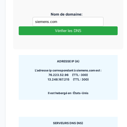
Nom de domaine:
Vérifier les DNS
ADRESSE IP (A)
L'adresse ip correspondant à siemens.com est :
76.223.52.96 (TTL : 300)
13.248.167.215 (TTL : 300)
Il est hebergé en : États-Unis
SERVEURS DNS (NS)