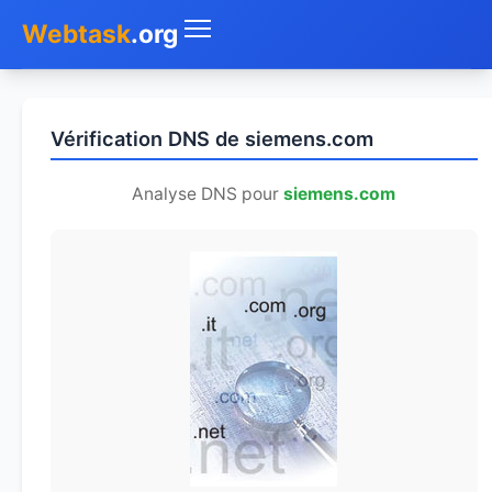
Webtask
.org
Accueil
Vérification DNS de siemens.com
Whois
Analyse DNS pour
siemens.com
Mon IP
DNS
Test de débit
Géolocaliser
Recherche IP
SMS Gratuit