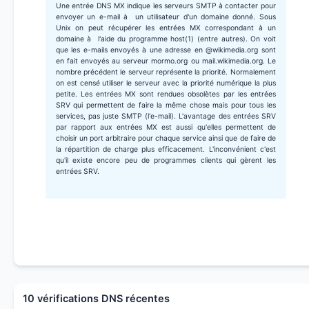
Une entrée DNS MX indique les serveurs SMTP à contacter pour
envoyer un e-mail à un utilisateur d'un domaine donné. Sous
Unix on peut récupérer les entrées MX correspondant à un
domaine à l'aide du programme host(1) (entre autres). On voit
que les e-mails envoyés à une adresse en @wikimedia.org sont
en fait envoyés au serveur mormo.org ou mail.wikimedia.org. Le
nombre précédent le serveur représente la priorité. Normalement
on est censé utiliser le serveur avec la priorité numérique la plus
petite. Les entrées MX sont rendues obsolètes par les entrées
SRV qui permettent de faire la même chose mais pour tous les
services, pas juste SMTP (l'e-mail). L'avantage des entrées SRV
par rapport aux entrées MX est aussi qu'elles permettent de
choisir un port arbitraire pour chaque service ainsi que de faire de
la répartition de charge plus efficacement. L'inconvénient c'est
qu'il existe encore peu de programmes clients qui gèrent les
entrées SRV.
10 vérifications DNS récentes